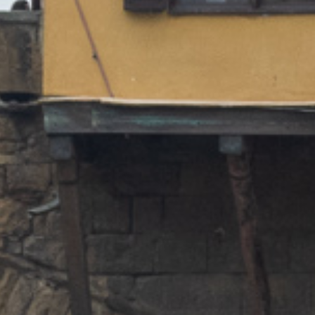
 Italy Must Act?
enta un membro attivo della nostra