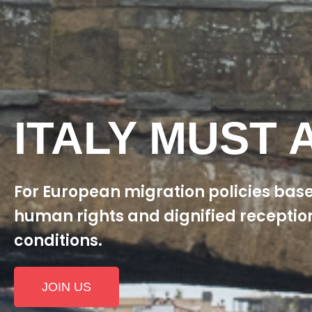
ITALY MUST 
For European migration policies bas
human rights and dignified receptio
conditions.
JOIN US