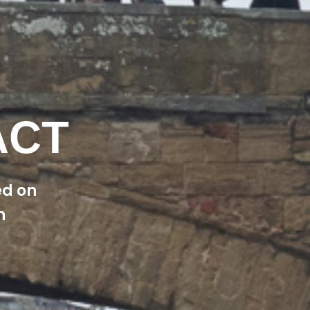
ACT
ed on
Vuoi aderire a
n
Compila il modulo di iscrizione e div
associazione